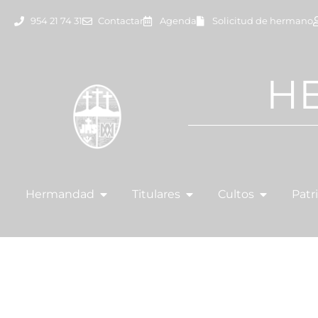
954 21 74 31
Contactar
Agenda
Solicitud de hermano
H
Hermandad
Titulares
Cultos
Patr