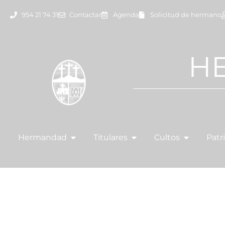
954 21 74 31
Contactar
Agenda
Solicitud de hermano
H
Hermandad
Titulares
Cultos
Patr