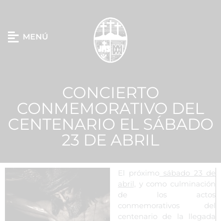
MENÚ
CONCIERTO
CONMEMORATIVO DEL
CENTENARIO EL SÁBADO
23 DE ABRIL
El próximo
sábado 23 de
abril,
y como culminación
de los actos
conmemorativos del
centenario de la llegada