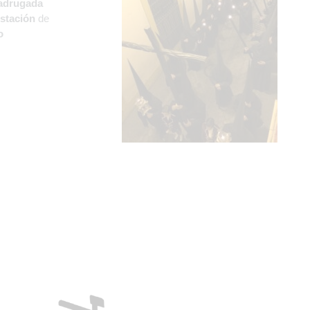
adrugada
stación
de
o