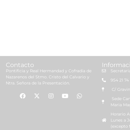
Contacto
Informac
Pontificia y Real Hermandad y Cofradía de
Secretari
Nazarenos del Stmo. Cristo del Calvario y
954 21 74 
Ntra. Señora de la Presentación.
C/ Gravin
Sede Canó
Maria Ma
Horario 
Lunes a J
(excepto f