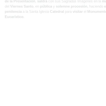
de la Presentación
,
saldrá
con sus Sagradas Imágenes en la
m
del
Viernes Santo
, en
pública
y
solemne
procesión
, haciendo
e
penitencia
a la Santa Iglesia
Catedral
para
visitar
el
Monument
Eucarístico
.