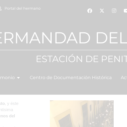
Portal del hermano
ERMANDAD DEL
ESTACIÓN DE PENI
imonio
Centro de Documentación Histórica
Ac
sto
, y éste
ntísima
enos del