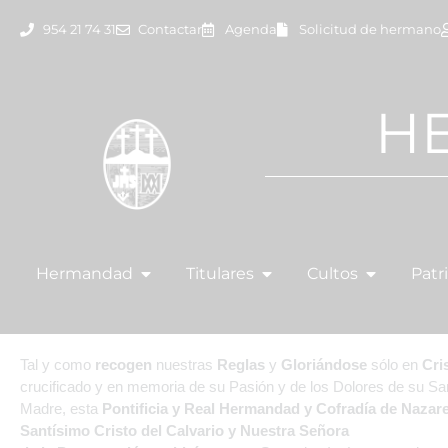
954 21 74 31
Contactar
Agenda
Solicitud de hermano
H
Hermandad
Titulares
Cultos
Patr
Tal y como
recogen
nuestras
Reglas
y
Gloriándose
sólo en
Cri
crucificado y en memoria de su Pasión y de los Dolores de su Sa
Madre, esta
Pontificia y Real Hermandad y
Cofradía de Nazar
Santísimo Cristo del Calvario y Nuestra Señora