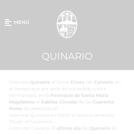
MENÚ
QUINARIO
Solemne
Quinario
al Stmo.
Cristo
del
Calvario
, en
el tiempo que por serle así concedido a esta
Hermandad, en la
Parroquia de Santa María
Magdalena
el
Jubileo Circular
de las
Cuarenta
Horas
, se celebrará un
Solemne Quinario en honor a nuestro venerado
Titular, el Santísimo
Cristo del Calvario. El
último
día
del
Quinario
se