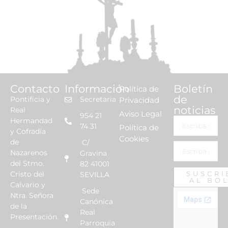
Contacto
Información
Boletín
Política de
de
Pontificia y
Secretaria
Privacidad
noticias
Real
Aviso Legal
954 21
Hermandad
74 31
Política de
y Cofradía
Cookies
de
C/
Nazarenos
Gravina
del Stmo.
82 41001
Cristo del
SUSCRI
SEVILLA
AL BO
Calvario y
Sede
Ntra. Señora
Canónica
de la
Real
Presentación.
Parroquia