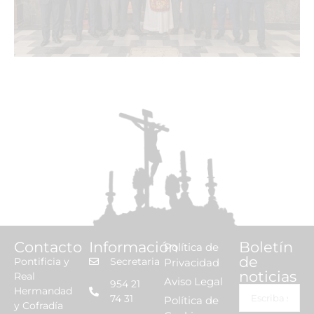
Contacto
Información
Boletín
Política de
de
Pontificia y
Secretaria
Privacidad
noticias
Real
Aviso Legal
954 21
Hermandad
74 31
Política de
y Cofradía