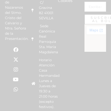
Cookies
de
C/
Nazarenos
Gravina
del Stmo.
82 41001
Cristo del
SUSCRI
SEVILLA
AL BO
Calvario y
Sede
Ntra. Señora
Canónica
de la
Real
Presentación.
Parroquia
Sta. Maria
Magdalena
Horario
Atención
Casa
Hermandad
Lunes a
Jueves de
19:30 a
21:00 horas
(excepto
festivos).