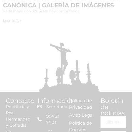
CANÓNICA | GALERÍA DE IMÁGENES
18 de mayo de 2026
No hay comentarios
Leer más »
Contacto
Información
Boletín
Política de
de
Pontificia y
Secretaria
Privacidad
noticias
Real
Aviso Legal
954 21
Hermandad
74 31
Política de
y Cofradía
Cookies
de
C/