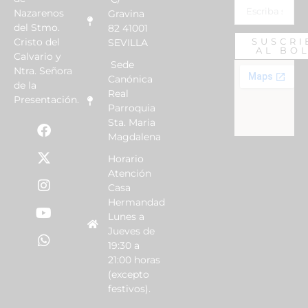
Nazarenos
Gravina
del Stmo.
82 41001
Cristo del
SUSCRI
SEVILLA
AL BO
Calvario y
Sede
Ntra. Señora
Canónica
de la
Real
Presentación.
Parroquia
Sta. Maria
Magdalena
Horario
Atención
Casa
Hermandad
Lunes a
Jueves de
19:30 a
21:00 horas
(excepto
festivos).