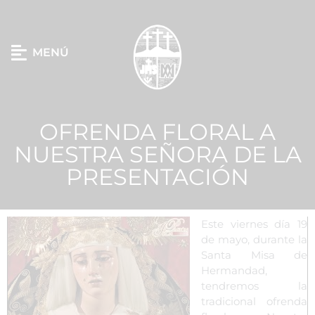
MENÚ
OFRENDA FLORAL A
NUESTRA SEÑORA DE LA
PRESENTACIÓN
Este viernes día 19
de mayo, durante la
Santa Misa de
Hermandad,
tendremos la
tradicional ofrenda