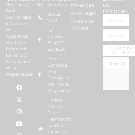
de
Pontificia y
Secretaria
Privacidad
noticias
Real
Aviso Legal
954 21
Hermandad
74 31
Política de
y Cofradía
Cookies
de
C/
Nazarenos
Gravina
del Stmo.
82 41001
Cristo del
SUSCRI
SEVILLA
AL BO
Calvario y
Sede
Ntra. Señora
Canónica
de la
Real
Presentación.
Parroquia
Sta. Maria
Magdalena
Horario
Atención
Casa
Hermandad
Lunes a
Jueves de