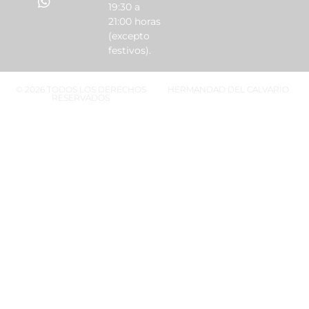
19:30 a
21:00 horas
(excepto
festivos).
© 2026 TODOS LOS DERECHOS
HERMANDAD DEL CALVARIO
RESERVADOS