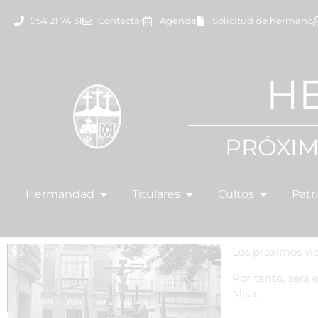
954 21 74 31
Contactar
Agenda
Solicitud de hermano
H
PRÓXIM
Hermandad
Titulares
Cultos
Patr
Los próximos vi
Por tanto, será
Misa.