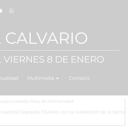
 CALVARIO
 VIERNES 8 DE ENERO
tualidad
Multimedia
Contacto
a acostumbrada Misa de Hermandad.
nuestros Sagrados Titulares con la celebración de la Santa