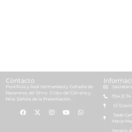
Leer más »
Contacto
Informac
Pontificia y Real Hermandad y Cofradía de
Secretari
Nazarenos del Stmo. Cristo del Calvario y
954 21 74 
Ntra. Señora de la Presentación.
C/ Gravin
Sede Canó
Maria Ma
Horario 