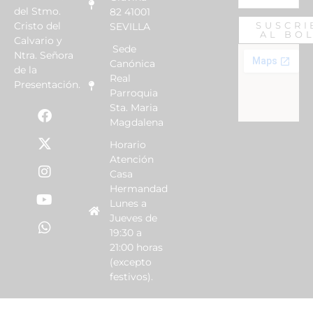
del Stmo.
82 41001
Cristo del
SUSCRI
SEVILLA
AL BO
Calvario y
Sede
Ntra. Señora
Canónica
de la
Real
Presentación.
Parroquia
Sta. Maria
Magdalena
Horario
Atención
Casa
Hermandad
Lunes a
Jueves de
19:30 a
21:00 horas
(excepto
festivos).