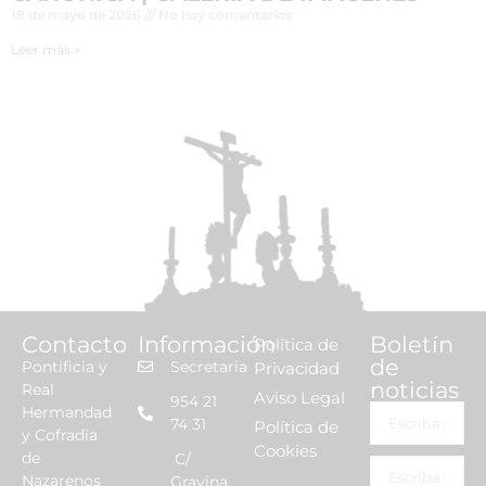
18 de mayo de 2026
No hay comentarios
Leer más »
Contacto
Información
Boletín
Política de
de
Pontificia y
Secretaria
Privacidad
noticias
Real
Aviso Legal
954 21
Hermandad
74 31
Política de
y Cofradía
Cookies
de
C/
Nazarenos
Gravina