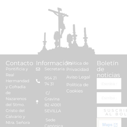
Contacto
Información
Boletín
Política de
de
Pontificia y
Secretaria
Privacidad
noticias
Real
Aviso Legal
954 21
Hermandad
74 31
Política de
y Cofradía
Cookies
de
C/
Nazarenos
Gravina
del Stmo.
82 41001
Cristo del
SUSCRI
SEVILLA
AL BO
Calvario y
Sede
Ntra. Señora
Canónica