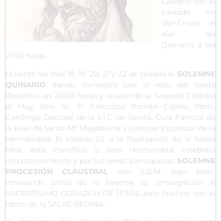
Calvario con el
traslado en
Vía+Crucis al
alar de
Quinario a las
21:00 horas.
Durante los días 18, 19, 20, 21 y 22 se celebrá el
SOLEMNE
QUINARIO
dando comienzo con el rezo del Santo
Rosario a las 20:00 horas y ocupando la Sagrada Cátedra
el Muy Iltre. Sr. D. Francisco Román Castro, Pbro.,
Canónigo Doctoral de la S.I.C. de Sevilla, Cura Párroco de
la Real de Santa Mª Magdalena y Director Espiritual de la
Hermandad. El sábado 22, a la finalización de la Santa
Misa, esta Pontificia y Real Hermandad, celebrará
corporativamente y por las naves parroquiales
SOLEMNE
PROCESIÓN CLAUSTRAL
con S.D.M. bajo palio,
renovando antes de la Reserva su consagración al
SACRATÍSIMO CORAZON DE JESÚS, para finalizar con el
canto de la SALVE REGINA.