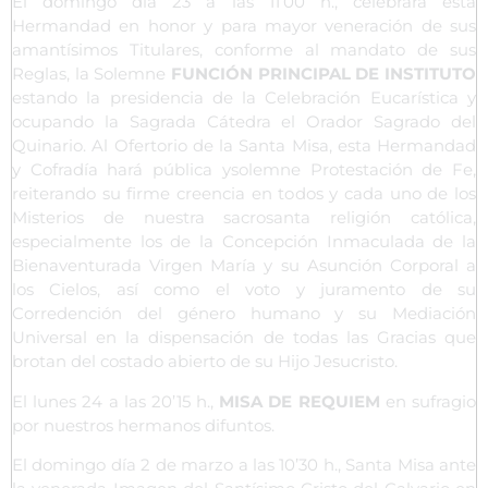
El domingo día 23 a las 11’00 h., celebrará esta
Hermandad en honor y para mayor veneración de sus
amantísimos Titulares, conforme al mandato de sus
Reglas, la Solemne
FUNCIÓN PRINCIPAL DE INSTITUTO
estando la presidencia de la Celebración Eucarística y
ocupando la Sagrada Cátedra el Orador Sagrado del
Quinario. Al Ofertorio de la Santa Misa, esta Hermandad
y Cofradía hará pública ysolemne Protestación de Fe,
reiterando su firme creencia en todos y cada uno de los
Misterios de nuestra sacrosanta religión católica,
especialmente los de la Concepción Inmaculada de la
Bienaventurada Virgen María y su Asunción Corporal a
los Cielos, así como el voto y juramento de su
Corredención del género humano y su Mediación
Universal en la dispensación de todas las Gracias que
brotan del costado abierto de su Hijo Jesucristo.
El lunes 24 a las 20’15 h.,
MISA DE REQUIEM
en sufragio
por nuestros hermanos difuntos.
El domingo día 2 de marzo a las 10’30 h., Santa Misa ante