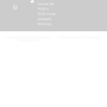
Jueves de
19:30 a
21:00 horas
(excepto
festivos).
© 2026 TODOS LOS DERECHOS
HERMANDAD DEL CALVARIO
RESERVADOS