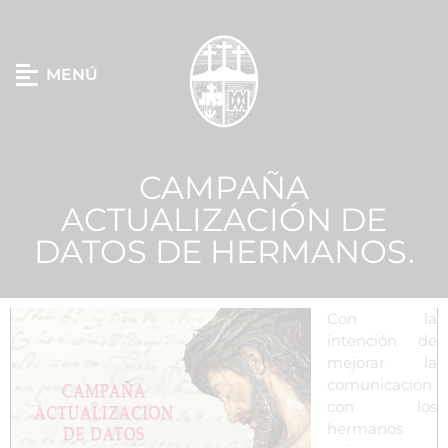
MENÚ
CAMPAÑA
ACTUALIZACIÓN DE
DATOS DE HERMANOS.
Con la
intención de
mejorar la
comunicación
con los
hermanos