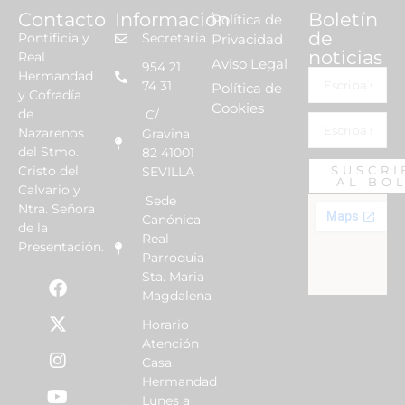
Contacto
Información
Boletín
Política de
de
Pontificia y
Secretaria
Privacidad
noticias
Real
Aviso Legal
954 21
Hermandad
74 31
Política de
y Cofradía
Cookies
de
C/
Nazarenos
Gravina
del Stmo.
82 41001
Cristo del
SUSCRI
SEVILLA
AL BO
Calvario y
Sede
Ntra. Señora
Canónica
de la
Real
Presentación.
Parroquia
Sta. Maria
Magdalena
Horario
Atención
Casa
Hermandad
Lunes a