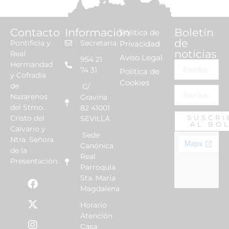
Contacto
Información
Boletín
Política de
de
Pontificia y
Secretaria
Privacidad
noticias
Real
Aviso Legal
954 21
Hermandad
74 31
Política de
y Cofradía
Cookies
de
C/
Nazarenos
Gravina
del Stmo.
82 41001
Cristo del
SUSCRI
SEVILLA
AL BO
Calvario y
Sede
Ntra. Señora
Canónica
de la
Real
Presentación.
Parroquia
Sta. Maria
Magdalena
Horario
Atención
Casa