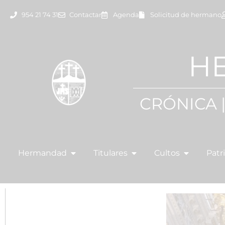
954 21 74 31
Contactar
Agenda
Solicitud de hermano
H
CRÓNICA 
Hermandad
Titulares
Cultos
Patr