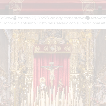
alvario
febrero 23, 2025
No hay comentarios
Activid
nor al Santísimo Cristo del Calvario con su tradicional alta