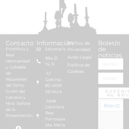
Contacto
Información
Boletín
Política de
de
Pontificia y
Secretaria
Privacidad
noticias
Real
Aviso Legal
954 21
Hermandad
74 31
Política de
y Cofradía
Cookies
de
C/
Nazarenos
Gravina
del Stmo.
82 41001
Cristo del
SUSCRI
SEVILLA
AL BO
Calvario y
Sede
Ntra. Señora
Canónica
de la
Real
Presentación.
Parroquia
Sta. Maria