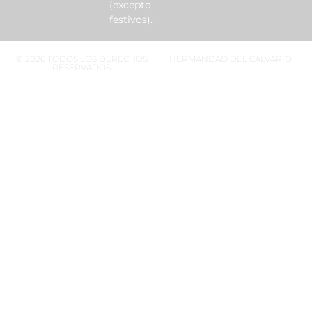
(excepto
festivos).
© 2026 TODOS LOS DERECHOS
HERMANDAD DEL CALVARIO
RESERVADOS