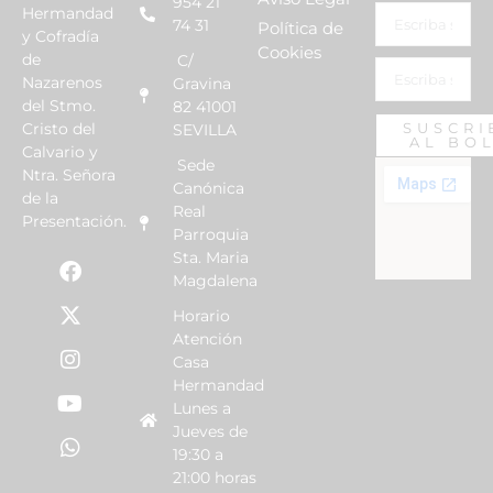
954 21
Hermandad
74 31
Política de
y Cofradía
Cookies
de
C/
Nazarenos
Gravina
del Stmo.
82 41001
Cristo del
SUSCRI
SEVILLA
AL BO
Calvario y
Sede
Ntra. Señora
Canónica
de la
Real
Presentación.
Parroquia
Sta. Maria
Magdalena
Horario
Atención
Casa
Hermandad
Lunes a
Jueves de
19:30 a
21:00 horas