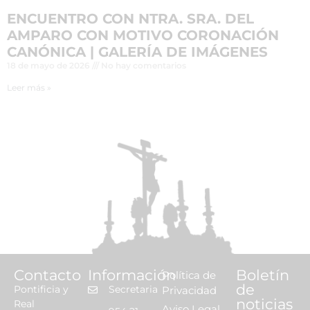
ENCUENTRO CON NTRA. SRA. DEL
AMPARO CON MOTIVO CORONACIÓN
CANÓNICA | GALERÍA DE IMÁGENES
18 de mayo de 2026
No hay comentarios
Leer más »
Contacto
Información
Boletín
Política de
de
Pontificia y
Secretaria
Privacidad
noticias
Real
Aviso Legal