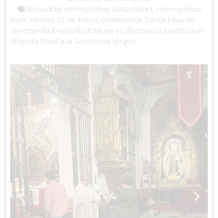
Actividad Hermandad
,
Actualidad
,
Hermandad
Ayer viernes 23 de Mayo, celebramos Santa Misa de
Hermandad realizándose en el ofertorio la tradicional
ofrenda floral a la Santísima Virgen.