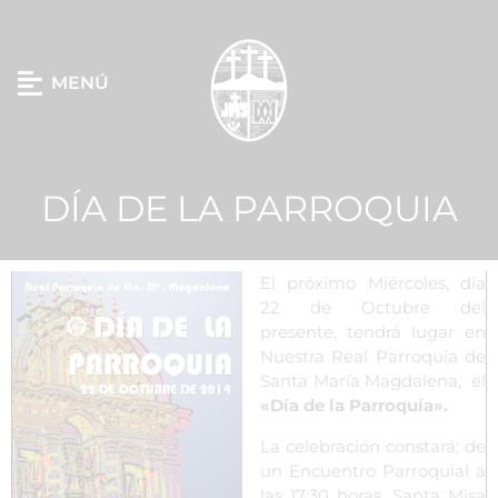
MENÚ
DÍA DE LA PARROQUIA
El próximo Miércoles, día
22 de Octubre del
presente, tendrá lugar en
Nuestra Real Parroquía de
Santa María Magdalena, el
«Día de la Parroquía».
La celebración constará; de
un Encuentro Parroquial a
las 17:30 horas, Santa Misa