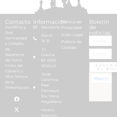
Contacto
Información
Boletín
Política de
de
Pontificia y
Secretaria
Privacidad
noticias
Real
Aviso Legal
954 21
Hermandad
74 31
Política de
y Cofradía
Cookies
de
C/
Nazarenos
Gravina
del Stmo.
82 41001
Cristo del
SUSCRI
SEVILLA
AL BO
Calvario y
Sede
Ntra. Señora
Canónica
de la
Real
Presentación.
Parroquia
Sta. Maria
Magdalena
Horario
Atención