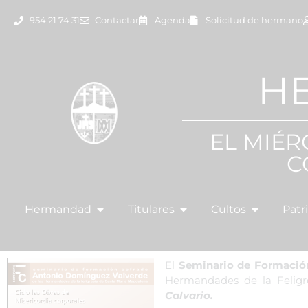
954 21 74 31
Contactar
Agenda
Solicitud de hermano
H
EL MIÉR
C
Hermandad
Titulares
Cultos
Patr
El
Seminario de Formación
Hermandades de la Feligr
Calvario.