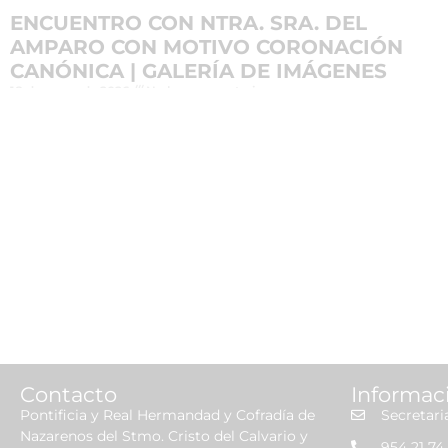
ENCUENTRO CON NTRA. SRA. DEL
AMPARO CON MOTIVO CORONACIÓN
CANÓNICA | GALERÍA DE IMÁGENES
18 de mayo de 2026
No hay comentarios
Leer más »
Contacto
Informac
Pontificia y Real Hermandad y Cofradía de
Secretari
Nazarenos del Stmo. Cristo del Calvario y
954 21 74 