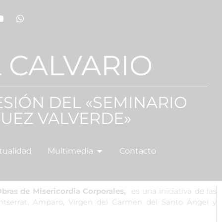
 CALVARIO
ESIÓN DEL «SEMINARIO
UEZ VALVERDE»
tualidad
Multimedia
Contacto
ras de Misericordia Corporales,
es una iniciativa de las
ntserrat, Amparo, Virgen del Carmen del Santo Ángel y