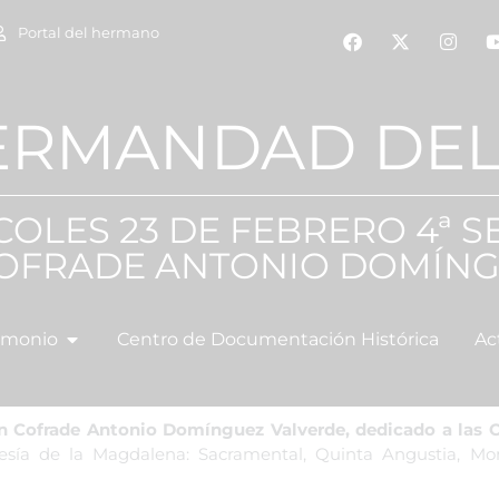
Portal del hermano
ERMANDAD DEL
COLES 23 DE FEBRERO 4ª S
OFRADE ANTONIO DOMÍNG
imonio
Centro de Documentación Histórica
Ac
 Cofrade Antonio Domínguez Valverde, dedicado a las Ob
esía de la Magdalena: Sacramental, Quinta Angustia, Mo