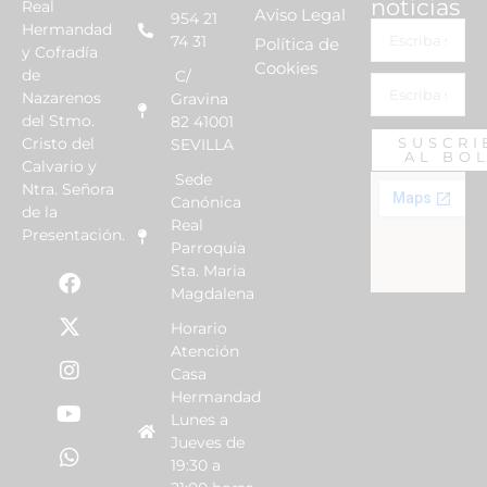
noticias
Real
Aviso Legal
954 21
Hermandad
74 31
Política de
y Cofradía
Cookies
de
C/
Nazarenos
Gravina
del Stmo.
82 41001
Cristo del
SUSCRI
SEVILLA
AL BO
Calvario y
Sede
Ntra. Señora
Canónica
de la
Real
Presentación.
Parroquia
Sta. Maria
Magdalena
Horario
Atención
Casa
Hermandad
Lunes a
Jueves de
19:30 a