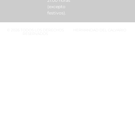
21:00 horas
(excepto
festivos).
© 2026 TODOS LOS DERECHOS
HERMANDAD DEL CALVARIO
RESERVADOS