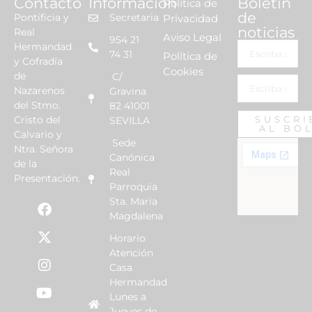
Contacto
Información
Boletín
Política de
de
Pontificia y
Secretaria
Privacidad
noticias
Real
Aviso Legal
954 21
Hermandad
74 31
Política de
y Cofradía
Cookies
de
C/
Nazarenos
Gravina
del Stmo.
82 41001
Cristo del
SUSCRI
SEVILLA
AL BO
Calvario y
Sede
Ntra. Señora
Canónica
de la
Real
Presentación.
Parroquia
Sta. Maria
Magdalena
Horario
Atención
Casa
Hermandad
Lunes a
Jueves de