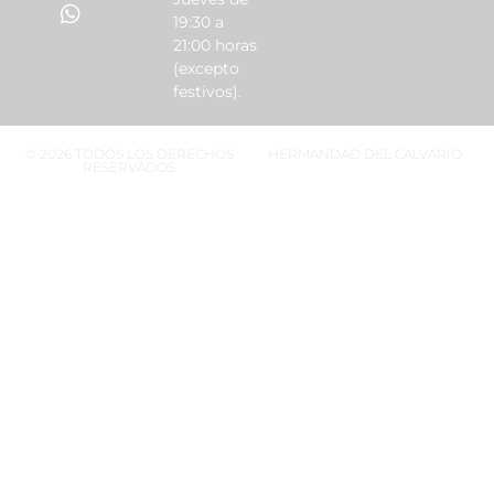
19:30 a
21:00 horas
(excepto
festivos).
© 2026 TODOS LOS DERECHOS
HERMANDAD DEL CALVARIO
RESERVADOS