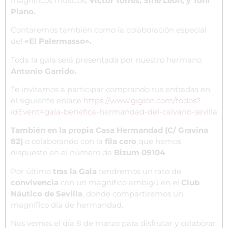
magníficos músicos;
Victor Torres, Sine León, y Toni
Piano.
Contaremos también como la colaboración especial
del
«El Palermasso».
Toda la gala será presentada por nuestro hermano
Antonio Garrido.
Te invitamos a participar comprando tus entradas en
el siguiente enlace
https://www.giglon.com/todos?
idEvent=gala-benefica-hermandad-del-calvario-sevilla
También en la propia Casa Hermandad (C/ Gravina
82)
o colaborando con la
fila cero
que hemos
dispuesto en el número de
Bizum 09104
Por último
tras la Gala
tendremos un rato de
convivencia
con un magnífico ambigú en el
Club
Náutico de Sevilla
, donde compartiremos un
magnífico día de hermandad.
Nos vemos el día 8 de marzo para disfrutar y colaborar