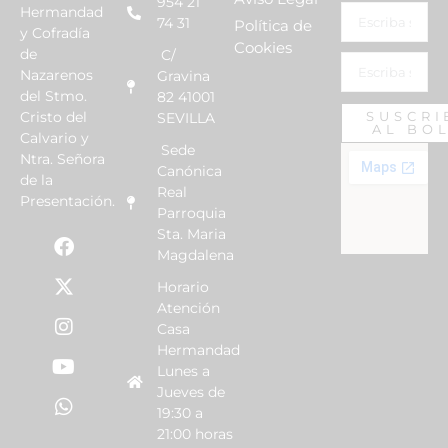
954 21
Hermandad
74 31
Política de
y Cofradía
Cookies
de
C/
Nazarenos
Gravina
del Stmo.
82 41001
Cristo del
SUSCRI
SEVILLA
AL BO
Calvario y
Sede
Ntra. Señora
Canónica
de la
Real
Presentación.
Parroquia
Sta. Maria
Magdalena
Horario
Atención
Casa
Hermandad
Lunes a
Jueves de
19:30 a
21:00 horas