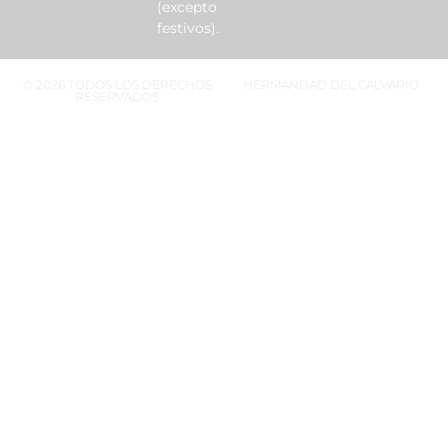
(excepto
festivos).
© 2026 TODOS LOS DERECHOS
HERMANDAD DEL CALVARIO
RESERVADOS