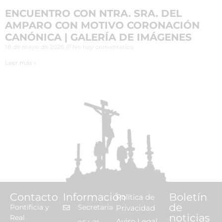
ENCUENTRO CON NTRA. SRA. DEL
AMPARO CON MOTIVO CORONACIÓN
CANÓNICA | GALERÍA DE IMÁGENES
18 de mayo de 2026
No hay comentarios
Leer más »
Contacto
Información
Boletín
Política de
de
Pontificia y
Secretaria
Privacidad
noticias
Real
Aviso Legal