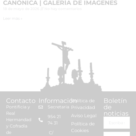
CANÓNICA | GALERÍA DE IMÁGENES
18 de mayo de 2026
No hay comentarios
Leer más »
Contacto
Información
Boletín
Política de
de
Pontificia y
Secretaria
Privacidad
noticias
Real
Aviso Legal
954 21
Hermandad
74 31
Política de
y Cofradía
Cookies
de
C/