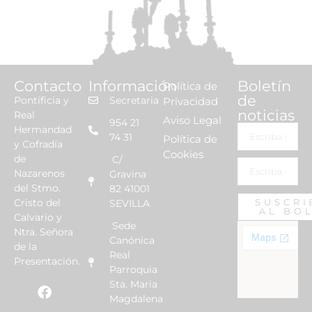
Contacto
Información
Boletín
Política de
de
Pontificia y
Secretaria
Privacidad
noticias
Real
Aviso Legal
954 21
Hermandad
74 31
Política de
y Cofradía
Cookies
de
C/
Nazarenos
Gravina
del Stmo.
82 41001
Cristo del
SUSCRI
SEVILLA
AL BO
Calvario y
Sede
Ntra. Señora
Canónica
de la
Real
Presentación.
Parroquia
Sta. Maria
Magdalena