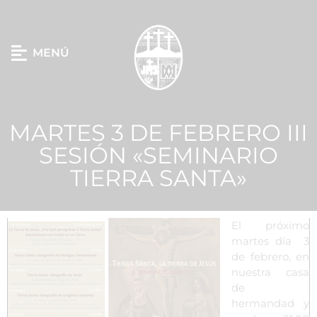
MENÚ
MARTES 3 DE FEBRERO III
SESIÓN «SEMINARIO
TIERRA SANTA»
El próximo
martes día 3
de febrero, en
nuestra casa
de
hermandad y