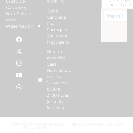
Cristo del
SUSCRI
SEVILLA
AL BO
Calvario y
Sede
Ntra. Señora
Canónica
de la
Real
Presentación.
Parroquia
Sta. Maria
Magdalena
Horario
Atención
Casa
Hermandad
Lunes a
Jueves de
19:30 a
21:00 horas
(excepto
festivos).
© 2026 TODOS LOS DERECHOS
HERMANDAD DEL CALVARIO
RESERVADOS