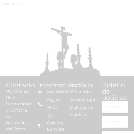
Leer más »
Contacto
Información
Boletín
Política de
de
Pontificia y
Secretaria
Privacidad
noticias
Real
Aviso Legal
954 21
Hermandad
74 31
Política de
y Cofradía
Cookies
de
C/
Nazarenos
Gravina
del Stmo.
82 41001