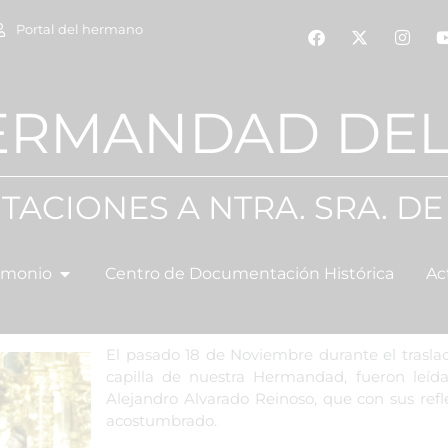
Portal del hermano
ERMANDAD DEL
TACIONES A NTRA. SRA. DE
imonio
Centro de Documentación Histórica
Ac
El pasado 18 de Noviembre durante el traslad
capilla de nuestra Hermandad, fueron leída
Alejandro Alvarado Reinoso, que con sus ref
acostumbrado.