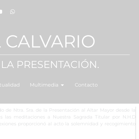
 CALVARIO
 LA PRESENTACIÓN.
tualidad
Multimedia
Contacto
o de Ntra. Sra. de la Presentación al Altar Mayor desde la
s las meditaciones a Nuestra Sagrada Titular por N.H.D
lexiones proporcionó al acto la solemnidad y recogimiento