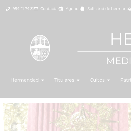
954 21 74 31
Contactar
Agenda
Solicitud de hermano
H
MEDI
Hermandad
Titulares
Cultos
Patr