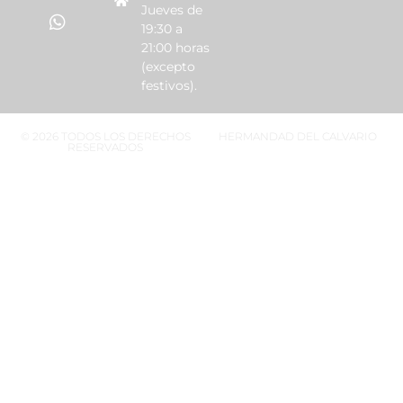
Jueves de
19:30 a
21:00 horas
(excepto
festivos).
© 2026 TODOS LOS DERECHOS
HERMANDAD DEL CALVARIO
RESERVADOS