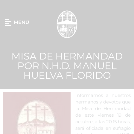
MENÚ
MISA DE HERMANDAD
POR N.H.D. MANUEL
HUELVA FLORIDO
Informamos a nuestros
hermanos y devotos que
la Misa de Hermandad
de este viernes 19 de
octubre, a las 20.15 horas,
será oficiada en sufragio