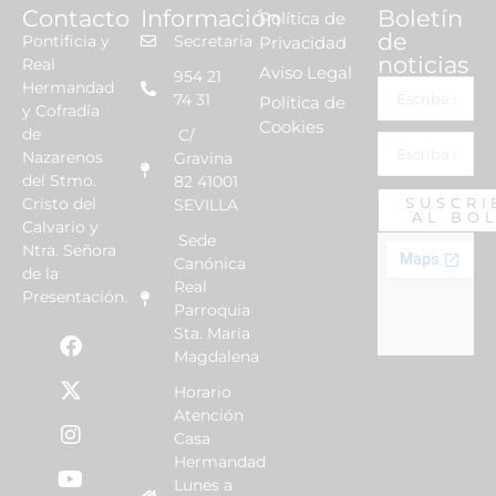
Contacto
Información
Boletín
Política de
de
Pontificia y
Secretaria
Privacidad
noticias
Real
Aviso Legal
954 21
Hermandad
74 31
Política de
y Cofradía
Cookies
de
C/
Nazarenos
Gravina
del Stmo.
82 41001
Cristo del
SUSCRI
SEVILLA
AL BO
Calvario y
Sede
Ntra. Señora
Canónica
de la
Real
Presentación.
Parroquia
Sta. Maria
Magdalena
Horario
Atención
Casa
Hermandad
Lunes a