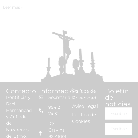
Leer más »
Contacto
Información
Boletín
Política de
de
Pontificia y
Secretaria
Privacidad
noticias
Real
Aviso Legal
954 21
Hermandad
74 31
Política de
y Cofradía
Cookies
de
C/
Nazarenos
Gravina
del Stmo.
82 41001