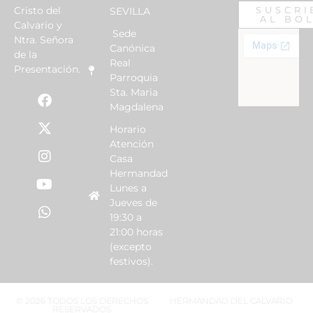
Cristo del
SUSCRI
SEVILLA
AL BO
Calvario y
Sede
Ntra. Señora
Canónica
de la
Real
Presentación.
Parroquia
Sta. Maria
Magdalena
Horario
Atención
Casa
Hermandad
Lunes a
Jueves de
19:30 a
21:00 horas
(excepto
festivos).
© 2026 TODOS LOS DERECHOS
HERMANDAD DEL CALVARIO
RESERVADOS