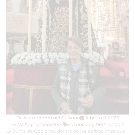
De
Hermandad del Calvario
febrero 9, 2026
No hay comentarios
Actualidad
,
Hermandad
La Junta de Gobierno, dentro de las atribuciones que