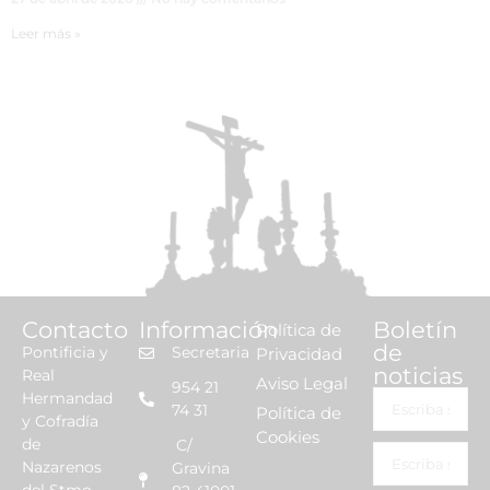
Leer más »
Contacto
Información
Boletín
Política de
de
Pontificia y
Secretaria
Privacidad
noticias
Real
Aviso Legal
954 21
Hermandad
74 31
Política de
y Cofradía
Cookies
de
C/
Nazarenos
Gravina