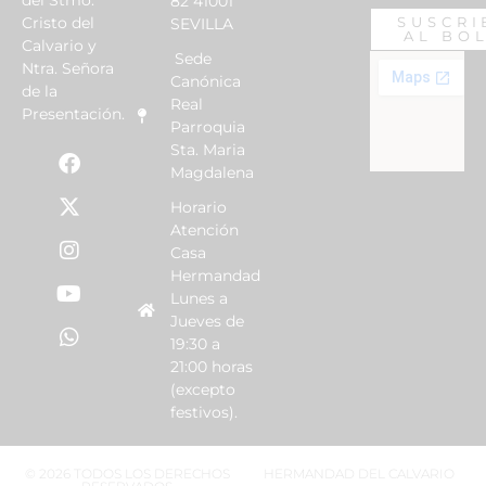
del Stmo.
82 41001
Cristo del
SUSCRI
SEVILLA
AL BO
Calvario y
Sede
Ntra. Señora
Canónica
de la
Real
Presentación.
Parroquia
Sta. Maria
Magdalena
Horario
Atención
Casa
Hermandad
Lunes a
Jueves de
19:30 a
21:00 horas
(excepto
festivos).
© 2026 TODOS LOS DERECHOS
HERMANDAD DEL CALVARIO