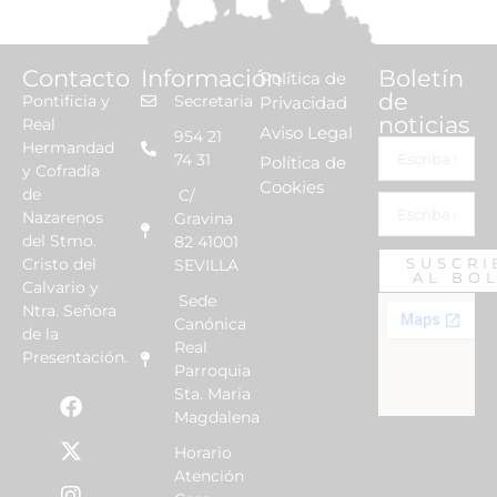
Contacto
Información
Boletín
Política de
de
Pontificia y
Secretaria
Privacidad
noticias
Real
Aviso Legal
954 21
Hermandad
74 31
Política de
y Cofradía
Cookies
de
C/
Nazarenos
Gravina
del Stmo.
82 41001
Cristo del
SUSCRI
SEVILLA
AL BO
Calvario y
Sede
Ntra. Señora
Canónica
de la
Real
Presentación.
Parroquia
Sta. Maria
Magdalena
Horario
Atención