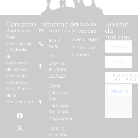
Contacto
Información
Boletín
Política de
de
Pontificia y
Secretaria
Privacidad
noticias
Real
Aviso Legal
954 21
Hermandad
74 31
Política de
y Cofradía
Cookies
de
C/
Nazarenos
Gravina
del Stmo.
82 41001
Cristo del
SUSCRI
SEVILLA
AL BO
Calvario y
Sede
Ntra. Señora
Canónica
de la
Real
Presentación.
Parroquia
Sta. Maria
Magdalena
Horario
Atención