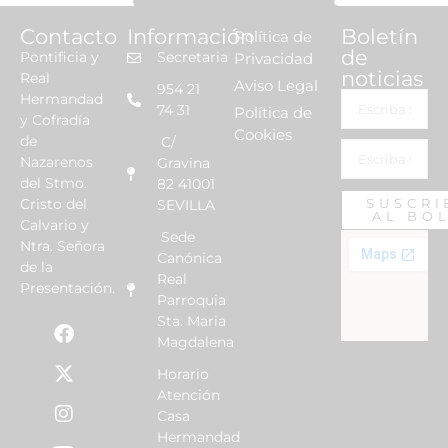
Contacto
Información
Boletín
Política de
de
Pontificia y
Secretaria
Privacidad
noticias
Real
Aviso Legal
954 21
Hermandad
74 31
Política de
y Cofradía
Cookies
de
C/
Nazarenos
Gravina
del Stmo.
82 41001
Cristo del
SUSCRI
SEVILLA
AL BO
Calvario y
Sede
Ntra. Señora
Canónica
de la
Real
Presentación.
Parroquia
Sta. Maria
Magdalena
Horario
Atención
Casa
Hermandad