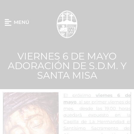
MENÚ
VIERNES 6 DE MAYO
ADORACIÓN DE S.D.M. Y
SANTA MISA
El próximo
viernes 6 de
mayo
, al ser primer viernes de
mes, desde las 19,00 horas
quedará
expuesto en la
Capilla de La Hermandad el
Santísimo Sacramento del