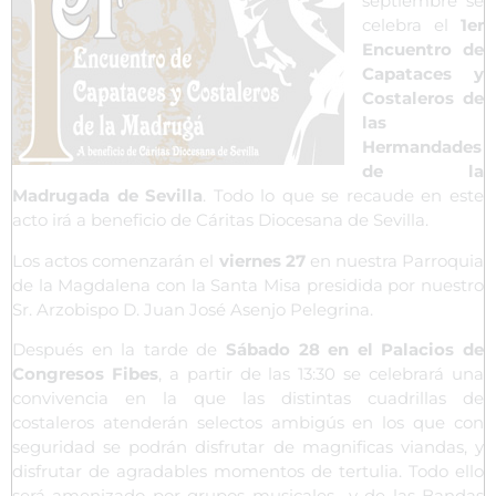
septiembre se
celebra el
1er
Encuentro de
Capataces y
Costaleros de
las
Hermandades
de la
Madrugada de Sevilla
. Todo lo que se recaude en este
acto irá a beneficio de Cáritas Diocesana de Sevilla.
Los actos comenzarán el
viernes 27
en nuestra Parroquia
de la Magdalena con la Santa Misa presidida por nuestro
Sr. Arzobispo D. Juan José Asenjo Pelegrina.
Después en la tarde de
Sábado 28 en el Palacios de
Congresos Fibes
, a partir de las 13:30 se celebrará una
convivencia en la que las distintas cuadrillas de
costaleros atenderán selectos ambigús en los que con
seguridad se podrán disfrutar de magnificas viandas, y
disfrutar de agradables momentos de tertulia. Todo ello
será amenizado por grupos musicales y de las Bandas