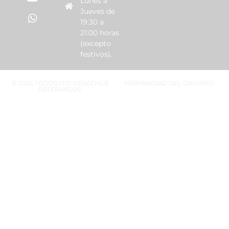
Lunes a
Jueves de
19:30 a
21:00 horas
(excepto
festivos).
© 2026 TODOS LOS DERECHOS
HERMANDAD DEL CALVARIO
RESERVADOS