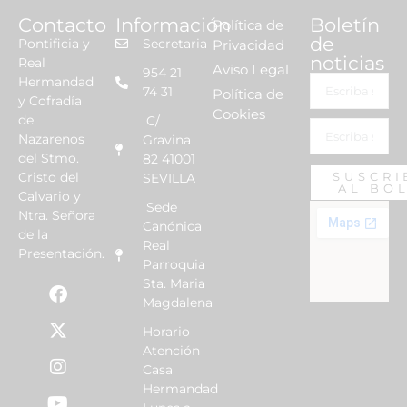
Contacto
Información
Boletín
Política de
de
Pontificia y
Secretaria
Privacidad
noticias
Real
Aviso Legal
954 21
Hermandad
74 31
Política de
y Cofradía
Cookies
de
C/
Nazarenos
Gravina
del Stmo.
82 41001
Cristo del
SUSCRI
SEVILLA
AL BO
Calvario y
Sede
Ntra. Señora
Canónica
de la
Real
Presentación.
Parroquia
Sta. Maria
Magdalena
Horario
Atención
Casa
Hermandad