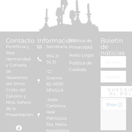
Contacto
Información
Boletín
Política de
de
Pontificia y
Secretaria
Privacidad
noticias
Real
Aviso Legal
954 21
Hermandad
74 31
Política de
y Cofradía
Cookies
de
C/
Nazarenos
Gravina
del Stmo.
82 41001
Cristo del
SUSCRI
SEVILLA
AL BO
Calvario y
Sede
Ntra. Señora
Canónica
de la
Real
Presentación.
Parroquia
Sta. Maria
Magdalena