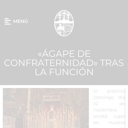
MENÚ
«ÁGAPE DE
CONFRATERNIDAD» TRAS
LA FUNCIÓN
El próximo
Domingo día
22 de
noviembre,
tendrá lugar
en nuestra