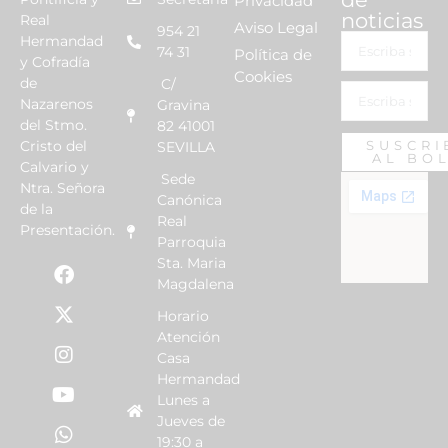
Privacidad
noticias
Real
Aviso Legal
954 21
Hermandad
74 31
Política de
y Cofradía
Cookies
de
C/
Nazarenos
Gravina
del Stmo.
82 41001
Cristo del
SUSCRI
SEVILLA
AL BO
Calvario y
Sede
Ntra. Señora
Canónica
de la
Real
Presentación.
Parroquia
Sta. Maria
Magdalena
Horario
Atención
Casa
Hermandad
Lunes a
Jueves de
19:30 a