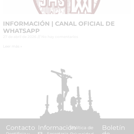
INFORMACIÓN | CANAL OFICIAL DE
WHATSAPP
27 de abril de 2026
No hay comentarios
Leer más »
Contacto
Información
Boletín
Política de
de
Pontificia y
Secretaria