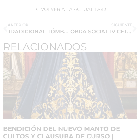
VOLVER A LA ACTUALIDAD
ANTERIOR
SIGUIENTE
TRADICIONAL TÓMBOLA DE LA HERMANDAD DURANTE LOS DÍAS 26, 27, Y 28 DE DICIEMBRE
OBRA SOCIAL IV CETENARIO CRISTO DEL CALVARIO: CHARLA DE D. ISAAC GARCIA SS.CC. EN NUESTRA CASA DE HERMANDAD
RELACIONADOS
BENDICIÓN DEL NUEVO MANTO DE
CULTOS Y CLAUSURA DE CURSO |