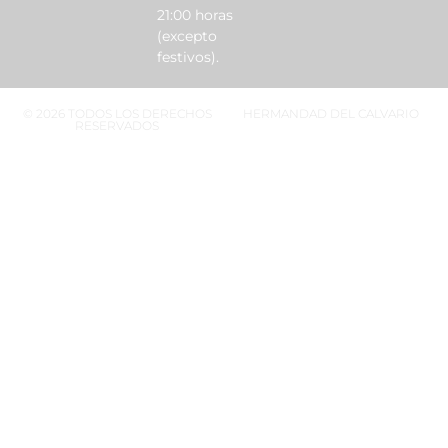
21:00 horas
(excepto
festivos).
© 2026 TODOS LOS DERECHOS
HERMANDAD DEL CALVARIO
RESERVADOS