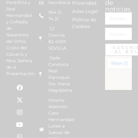
de
Pontificia y
Secretaria
Privacidad
noticias
Real
Aviso Legal
954 21
Hermandad
74 31
Política de
y Cofradía
Cookies
de
C/
Nazarenos
Gravina
del Stmo.
82 41001
Cristo del
SUSCRI
SEVILLA
AL BO
Calvario y
Sede
Ntra. Señora
Canónica
de la
Real
Presentación.
Parroquia
Sta. Maria
Magdalena
Horario
Atención
Casa
Hermandad
Lunes a
Jueves de