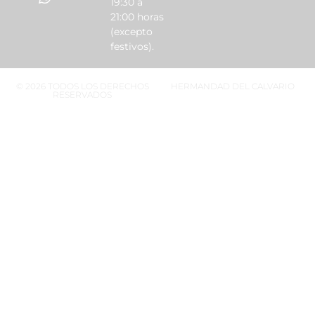
19:30 a
21:00 horas
(excepto
festivos).
© 2026 TODOS LOS DERECHOS
HERMANDAD DEL CALVARIO
RESERVADOS