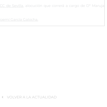
CC de Sevilla
, alocución que correrá a cargo de Dª Maruja
oemí García Galocha.
VOLVER A LA ACTUALIDAD