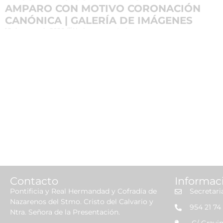
AMPARO CON MOTIVO CORONACIÓN
CANÓNICA | GALERÍA DE IMÁGENES
18 de mayo de 2026
No hay comentarios
Leer más »
Contacto
Informac
Pontificia y Real Hermandad y Cofradía de
Secretari
Nazarenos del Stmo. Cristo del Calvario y
954 21 74 
Ntra. Señora de la Presentación.