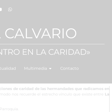
 CALVARIO
NTRO EN LA CARIDAD»
tualidad
Multimedia
Contacto
utaciones de caridad de las hermandades que radicamos en
modo nos recuerde el estrecho vínculo que existe entre
La
 Parroquia.