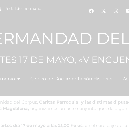
Portal del hermano
ERMANDAD DEL
TES 17 DE MAYO, «V ENCUE
imonio
Centro de Documentación Histórica
Ac
nidad del Corpus
, Caritas Parroquial y las distintas dip
ía Magdalena,
organizamos un acto conjunto que, de algún 
artes día 17 de mayo a las 21,00 horas
, en el coro bajo de la