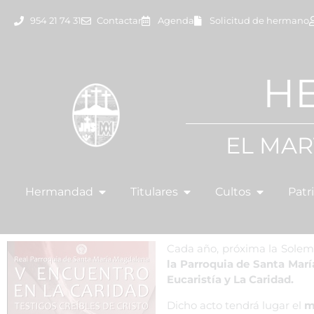
954 21 74 31
Contactar
Agenda
Solicitud de hermano
H
EL MAR
Hermandad
Titulares
Cultos
Patr
Cada año, próxima la Solem
la Parroquia de Santa Mar
Eucaristía y La Caridad.
Dicho acto tendrá lugar el
m