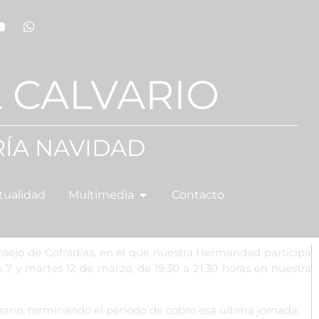
 CALVARIO
ÍA NAVIDAD
tualidad
Multimedia
Contacto
nsejo de Cofradías, en el que nuestra Hermandad participa
s 7 y martes 12 de marzo, de 19.30 a 21.30 horas en nuestra
orario, terminando el periodo de cobro esa última jornada.