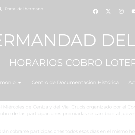
Portal del hermano
ERMANDAD DEL
HORARIOS COBRO LOTER
imonio
Centro de Documentación Histórica
Ac
 Miércoles de Ceniza y del Via+Crucis organizado por el Co
l cobro de las participaciones premiadas se cambian al jueve
podrán cobrarse participaciones todos esos días en el mismo h