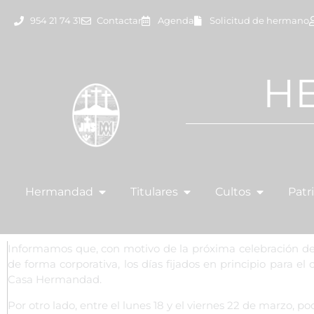
954 21 74 31
Contactar
Agenda
Solicitud de hermano
H
Hermandad
Titulares
Cultos
Patr
Informamos que, con motivo de la próxima celebración del
de forma corporativa, los días fijados en principio para e
Casa Hermandad.
Por otro lado, entre el lunes 18 y el viernes 22 de marzo, 