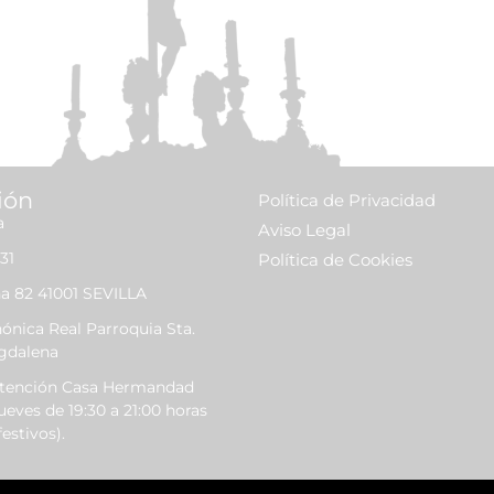
ión
Política de Privacidad
a
Aviso Legal
31
Política de Cookies
a 82 41001 SEVILLA
nica Real Parroquia Sta.
gdalena
Atención Casa Hermandad
ueves de 19:30 a 21:00 horas
estivos).