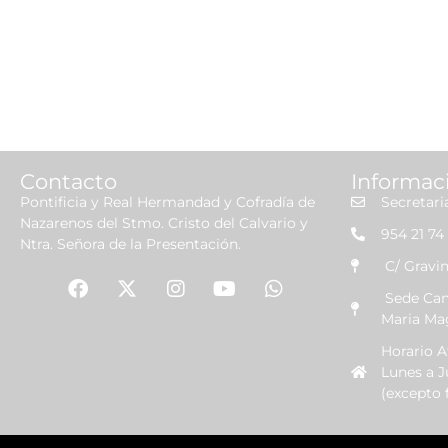
Contacto
Informac
Pontificia y Real Hermandad y Cofradía de
Secretari
Nazarenos del Stmo. Cristo del Calvario y
954 21 74 
Ntra. Señora de la Presentación.
C/ Gravin
Sede Canó
Maria Ma
Horario 
Lunes a J
(excepto f