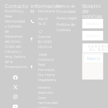
Contacto
Información
Boletín
Política de
de
Pontificia y
Secretaria
Privacidad
noticias
Real
Aviso Legal
954 21
Hermandad
74 31
Política de
y Cofradía
Cookies
de
C/
Nazarenos
Gravina
del Stmo.
82 41001
Cristo del
SUSCRI
SEVILLA
AL BO
Calvario y
Sede
Ntra. Señora
Canónica
de la
Real
Presentación.
Parroquia
Sta. Maria
Magdalena
Horario
Atención
Casa
Hermandad
Lunes a