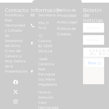
Contacto
Información
Boletín
Política de
de
Pontificia y
Secretaria
Privacidad
noticias
Real
Aviso Legal
954 21
Hermandad
74 31
Política de
y Cofradía
Cookies
de
C/
Nazarenos
Gravina
del Stmo.
82 41001
Cristo del
SUSCRI
SEVILLA
AL BO
Calvario y
Sede
Ntra. Señora
Canónica
de la
Real
Presentación.
Parroquia
Sta. Maria
Magdalena
Horario
Atención
Casa
Hermandad