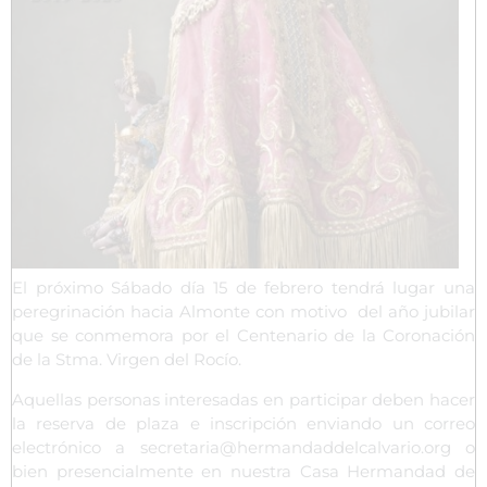
El próximo Sábado día 15 de febrero tendrá lugar una
peregrinación hacia Almonte con motivo del año jubilar
que se conmemora por el Centenario de la Coronación
de la Stma. Virgen del Rocío.
Aquellas personas interesadas en participar deben hacer
la reserva de plaza e inscripción enviando un correo
electrónico a secretaria@hermandaddelcalvario.org o
bien presencialmente en nuestra Casa Hermandad de