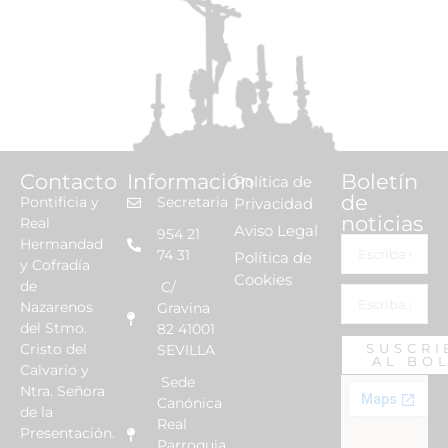
Contacto
Información
Boletín
Política de
de
Pontificia y
Secretaria
Privacidad
noticias
Real
Aviso Legal
954 21
Hermandad
74 31
Política de
y Cofradía
Cookies
de
C/
Nazarenos
Gravina
del Stmo.
82 41001
Cristo del
SUSCRI
SEVILLA
AL BO
Calvario y
Sede
Ntra. Señora
Canónica
de la
Real
Presentación.
Parroquia